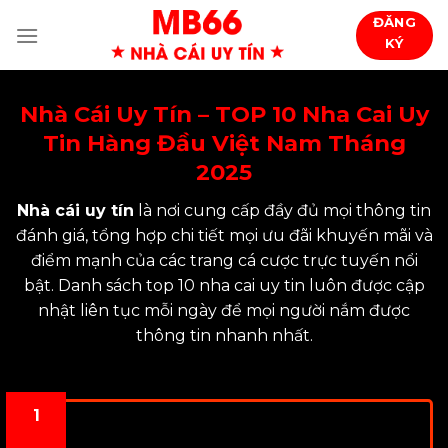
Chuyển
ĐĂNG
đến
KÝ
nội
dung
Nhà Cái Uy Tín – TOP 10 Nha Cai Uy
Tin Hàng Đầu Việt Nam Tháng
2025
Nhà cái uy tín
là nơi cung cấp đầy đủ mọi thông tin
đánh giá, tổng hợp chi tiết mọi ưu đãi khuyến mãi và
điểm mạnh của các trang cá cược trực tuyến nổi
bật. Danh sách top 10 nha cai uy tin luôn được cập
nhật liên tục mỗi ngày để mọi người nắm được
thông tin nhanh nhất.