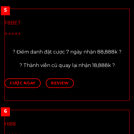
F8BET
⭐⭐⭐⭐⭐
? Điểm danh đặt cược 7 ngày nhận 88,888k ?
? Thành viên cũ quay lại nhận 18,888k ?
CƯỢC NGAY
REVIEW
Hi88