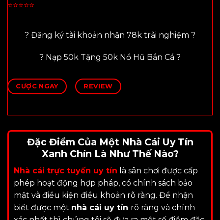
⭐⭐⭐⭐⭐
? Đăng ký tài khoản nhận 78k trải nghiệm ?
? Nạp 50k Tặng 50k Nổ Hũ Bắn Cá ?
CƯỢC NGAY
REVIEW
Đặc Điểm Của Một Nhà Cái Uy Tín
Xanh Chín Là Như Thế Nào?
Nhà cái trực tuyến uy tín
là sân chơi được cấp
phép hoạt động hợp pháp, có chính sách bảo
mật và điều kiện điều khoản rõ ràng. Để nhận
biết được một
nhà cái uy tín
rõ ràng và chính
xác nhất thì chúng tôi sẽ đưa ra một số điểm đặc