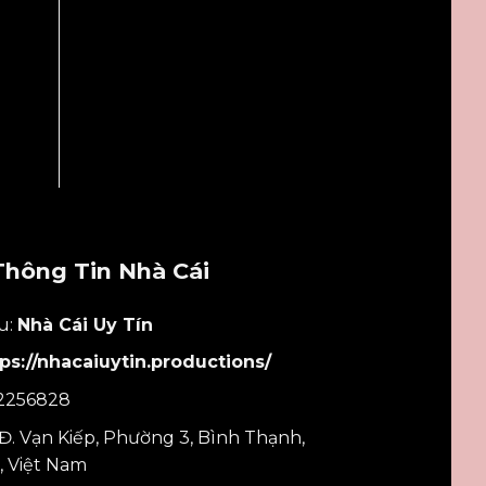
Thông Tin Nhà Cái
u:
Nhà Cái Uy Tín
ps://nhacaiuytin.productions/
2256828
 Đ. Vạn Kiếp, Phường 3, Bình Thạnh,
, Việt Nam