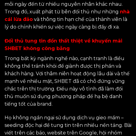
mỗi ngày đến từ nhiều nguyên nhân khác nhau.
Trong đó, xuất phát từ bên đối thủ như những
nhà
cái lừa đảo
và thông tin hạn chế của thành viên là
lý do chính khiến sự việc ngày càng bị đẩy đi xa.
Đối thủ tung tin đồn thất thiệt về khuyến mãi
SHBET không công bằng
Trong bất kỳ ngành nghề nào, cạnh tranh là điều
không thể tránh khỏi để giành được thị phần và
khách hàng. Với thâm niên hoạt động lâu dài và thế
mạnh về nhiều mặt, SHBET đã có chỗ đứng vững
chắc trên thị trường. Điều này vô tình đã làm đối
thủ muốn sử dụng phương pháp để hạ bệ danh
tiếng tốt của brand.
Họ không ngần ngại sử dụng dịch vụ gieo mầm –
seeding độc hại để tung tin trên nhiều nền tảng. Bài
viết trên các báo, website trên Google, hội nhóm