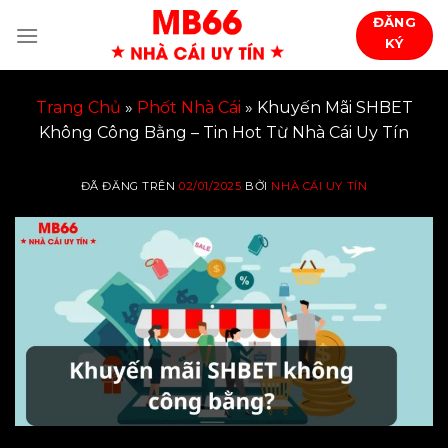
Chuyển
ĐĂNG
đến
KÝ
nội
dung
Trang Chủ
»
Phốt Nhà Cái
»
Khuyến Mãi SHBET
Không Công Bằng – Tin Hot Từ Nhà Cái Uy Tín
ĐÃ ĐĂNG TRÊN
02/01/2025
BỞI
NHÀ CÁI UY TÍN