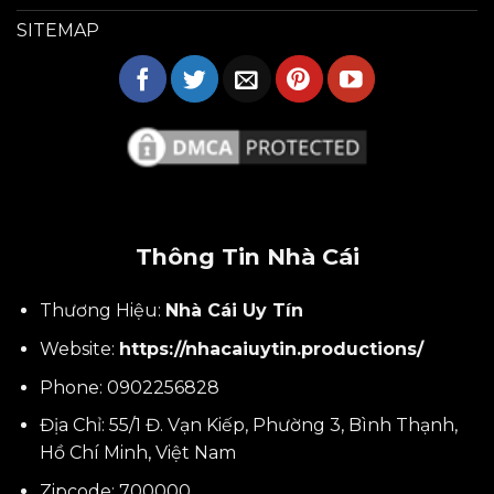
SITEMAP
Thông Tin Nhà Cái
Thương Hiệu:
Nhà Cái Uy Tín
Website:
https://nhacaiuytin.productions/
Phone:
0902256828
Địa Chỉ:
55/1 Đ. Vạn Kiếp, Phường 3, Bình Thạnh,
Hồ Chí Minh, Việt Nam
Zipcode:
700000