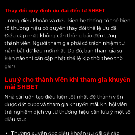
Thay đổi quy định ưu đãi đến từ SHBET
Trong điều khoản và điều kiện hệ thống có thể hiện
rõ thương hiệu có quyền thay đổi thể lệ ưu đãi.
Điều cập nhật không cần thông báo đến từng
thành viên. Người tham gia phải có trách nhiệm tự
nắm bắt dữ liệu mới nhất. Do đó, bạn tham gia sự
kiện nào thì cần cập nhật thể lệ kịp thời theo thời
gian.
Lưu ý cho thành viên khi tham gia khuyến
mãi SHBET
Nhà cái luôn tạo điều kiện tốt nhất để thành viên
được đặt cược và tham gia khuyến mãi. Khi hội viên
trải nghiệm dịch vụ từ thương hiệu cần lưu ý một số
điều sau:
Thường xuyên đọc điều khoản ưu đãi để cập