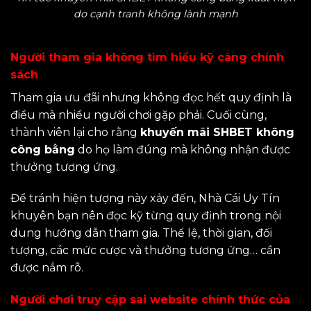
do cạnh tranh không lành mạnh
Người tham gia không tìm hiểu kỹ càng chính
sách
Tham gia ưu đãi nhưng không đọc hết quy định là
điều mà nhiều người chơi gặp phải. Cuối cùng,
thành viên lại cho rằng
khuyến mãi SHBET không
công bằng
do họ làm đúng mà không nhận được
thưởng tương ứng.
Để tránh hiện tượng này xảy đến, Nhà Cái Uy Tín
khuyên bạn nên đọc kỹ từng quy định trong nội
dung hướng dẫn tham gia. Thể lệ, thời gian, đối
tượng, các mức cược và thưởng tương ứng… cần
được nắm rõ.
Người chơi truy cập sai website chính thức của